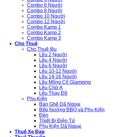
Combo 6 Người
Combo 8 Người
Combo 10 Người
Combo 12 Người
Combo Kamp 1
Combo Kamp 2
Combo Kamp 3
Cho Thuê
Cho Thuê lều
Lều 2 Người
Lều 4 Người
Lều 6 Người
Lều 10-12 Người
Lều 14-16 Người
Lều Mông Cổ Glamping
Lều Chữ A
Lều Thay Đồ
Phụ Kiện
Bàn Ghế Dã Ngoại
Bếp Nướng BBQ và Phụ Kiện
Đèn
Thiết Bị Điện Tử
Phụ Kiện Dã Ngoại
Thuê Xe Đạp