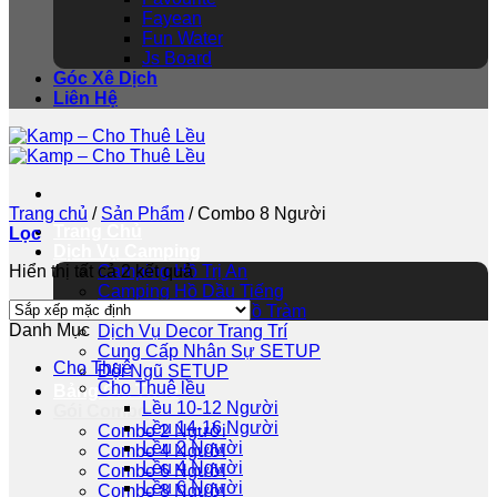
Fayean
Fun Water
Js Board
Góc Xê Dịch
Liên Hệ
Trang chủ
/
Sản Phẩm
/
Combo 8 Người
Trang Chủ
Lọc
Dịch Vụ Camping
Hiển thị tất cả 2 kết quả
Camping Hồ Trị An
Camping Hồ Dầu Tiếng
Camping Hồ Cốc Hồ Tràm
Danh Mục
Dịch Vụ Decor Trang Trí
Cung Cấp Nhân Sự SETUP
Cho Thuê
Đội Ngũ SETUP
Cho Thuê lều
Bảng Giá Thuê
Lều 10-12 Người
Gói Combo
Lều 14-16 Người
Combo 2 Người
Lều 2 Người
Combo 4 Người
Lều 4 Người
Combo 6 Người
Lều 6 Người
Combo 8 Người