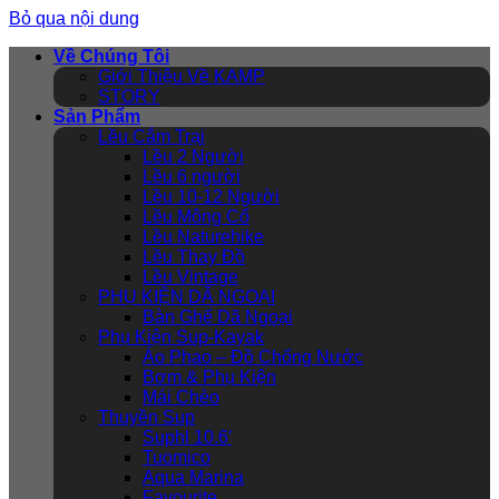
Bỏ qua nội dung
Về Chúng Tôi
Giới Thiệu Về KAMP
STORY
Sản Phẩm
Lều Cắm Trại
Lều 2 Người
Lều 6 người
Lều 10-12 Người
Lều Mông Cổ
Lều Naturehike
Lều Thay Đồ
Lều Vintage
PHỤ KIỆN DÃ NGOẠI
Bàn Ghế Dã Ngoại
Phụ Kiện Sup-Kayak
Áo Phao – Đồ Chống Nước
Bơm & Phụ Kiện
Mái Chèo
Thuyền Sup
Suphl 10.6′
Tuomico
Aqua Marina
Favourite